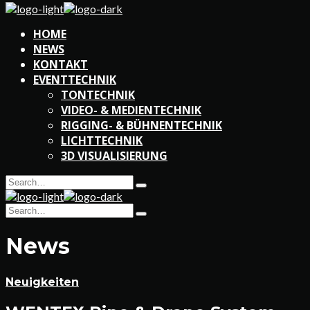
HOME
NEWS
KONTAKT
EVENTTECHNIK
TONTECHNIK
VIDEO- & MEDIENTECHNIK
RIGGING- & BÜHNENTECHNIK
LICHTTECHNIK
3D VISUALISIERUNG
Search
Type
for:
and
Search
hit
Type
for:
enter
and
News
hit
enter
Neuigkeiten