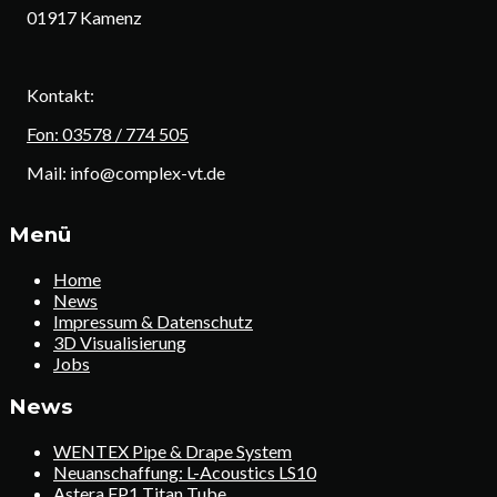
01917 Kamenz
Kontakt:
Fon: 03578 / 774 505
Mail: info@complex-vt.de
Menü
Home
News
Impressum & Datenschutz
3D Visualisierung
Jobs
News
WENTEX Pipe & Drape System
Neuanschaffung: L-Acoustics LS10
Astera FP1 Titan Tube