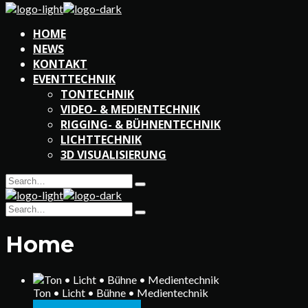
HOME
NEWS
KONTAKT
EVENTTECHNIK
TONTECHNIK
VIDEO- & MEDIENTECHNIK
RIGGING- & BÜHNENTECHNIK
LICHTTECHNIK
3D VISUALISIERUNG
Search
Type
for:
and
Search
hit
Type
for:
enter
and
Home
hit
enter
Ton • Licht • Bühne • Medientechnik
Schreiben Sie Uns