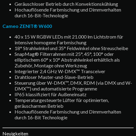
Geräuschloser Betrieb durch Konvektionskühlung
Hochauflösende Farbmischung und Dimmverhalten
durch 16-Bit-Technologie
Cameo ZENIT® W600
40 x 15 W RGBW LEDs mit 21.000 lm Lichtstrom für
intensive homogene Farbmischung
18° Strahlwinkel und 35° Feldwinkel ohne Streuscheibe
SnapMag® Filterrahmen mit 25°, 45°, 100° oder
elliptischem 60° x 10° Abstrahlwinkel erhältlich als
Zubehör, Montage ohne Werkzeug
Integrierter 2,4 GHz W-DMX™ Transceiver
Drahtloser Master-und-Slave-Betrieb
Steuerung über W-DMX™, DMX, RDM (via DMX und W-
DMX™) und automatisierte Programme
IP65 klassifiziert für Außeneinsatz
Temperaturgesteuerte Lüfter für optimierten,
geräuscharmen Betrieb
Hochauflösende Farbmischung und Dimmverhalten
durch 16-Bit Technologie
Neuigkeiten