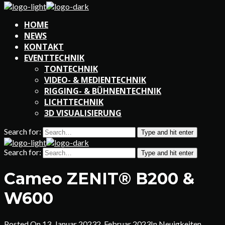
HOME
NEWS
KONTAKT
EVENTTECHNIK
TONTECHNIK
VIDEO- & MEDIENTECHNIK
RIGGING- & BÜHNENTECHNIK
LICHTTECHNIK
3D VISUALISIERUNG
Search for:
Type and hit enter
Search for:
Type and hit enter
Cameo ZENIT® B200 &
W600
Posted On
13. Januar 2023
2. Februar 2023
In
Neuigkeiten