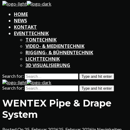
HOME
NEWS
KONTAKT
EVENTTECHNIK
TONTECHNIK
VIDEO- & MEDIENTECHNIK
RIGGING- & BÜHNENTECHNIK
LICHTTECHNIK
3D VISUALISIERUNG
Search for:
Type and hit enter
Search for:
Type and hit enter
WENTEX Pipe & Drape
System
Posted On
25. Februar 2026
25. Februar 2026
In
Neuigkeiten